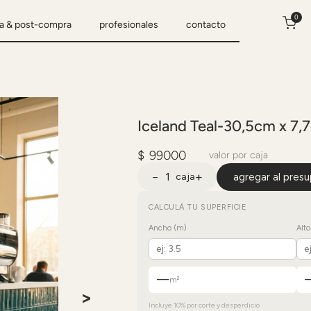
0
a & post-compra
profesionales
contacto
Iceland Teal
-
30,5cm x 7,
$
99000
valor por caja
−
+
caja
agregar al pres
CALCULÁ TU SUPERFICIE
Ancho (m)
Alto
—
m²
>
Incluye 10% por corte y desperdicio