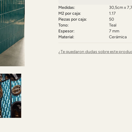
Medidas:
30,5cm x 7
M2 por caja:
1.17
Piezas por caja:
50
Tono:
Teal
Espesor:
7 mm
Material:
Cerámica
¿Te quedaron dudas sobre este produ