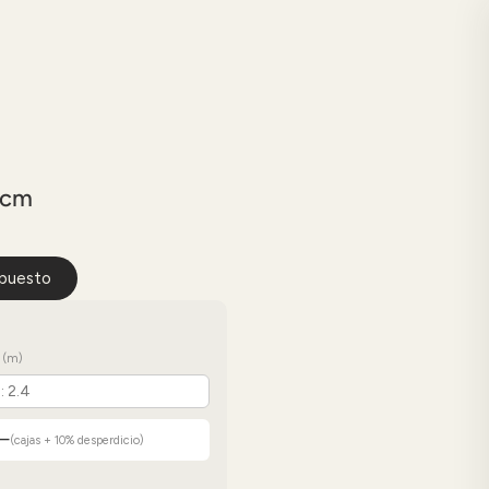
7cm
upuesto
 (m)
—
(cajas + 10% desperdicio)